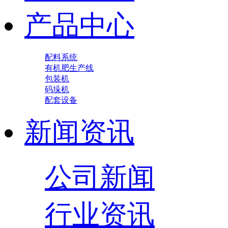
产品中心
配料系统
有机肥生产线
包装机
码垛机
配套设备
新闻资讯
公司新闻
行业资讯