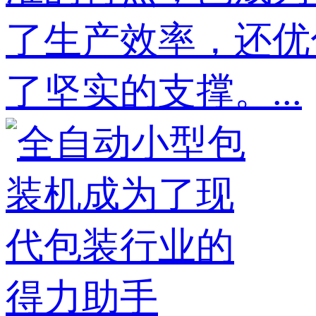
了生产效率，还优
了坚实的支撑。...