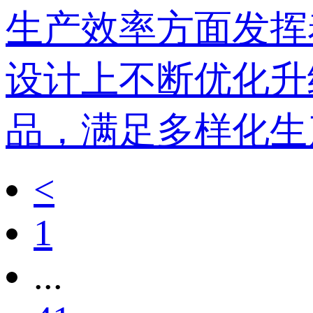
生产效率方面发挥
设计上不断优化升
品，满足多样化生产
<
1
...