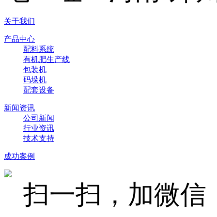
关于我们
产品中心
配料系统
有机肥生产线
包装机
码垛机
配套设备
新闻资讯
公司新闻
行业资讯
技术支持
成功案例
扫一扫，加微信