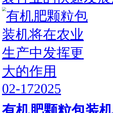
02-17
2025
有机肥颗粒包装机