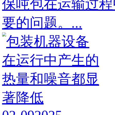
保吨包在运输过程
要的问题。...