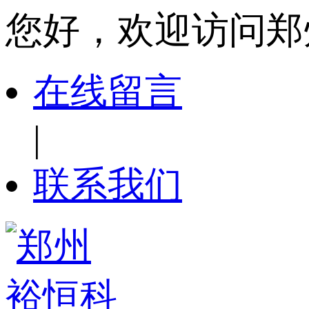
您好，欢迎访问郑
在线留言
|
联系我们