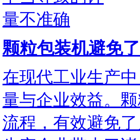
颗粒包装机避免了
在现代工业生产中
量与企业效益。颗
流程，有效避免了