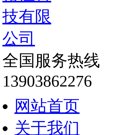
全国服务热线
13903862276
网站首页
关于我们